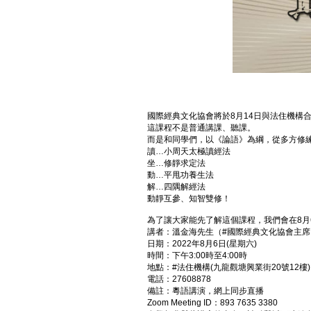
國際經典文化協會將於8月14日與法住機構
這課程不是普通講課、聽課。
而是和同學們，以《論語》為綱，從多方修
讀…小周天太極讀經法
坐…修靜求定法
動…平甩功養生法
解…四隅解經法
動靜互參、知智雙修！
為了讓大家能先了解這個課程，我們會在8月
講者：溫金海先生（#國際經典文化協會主席
日期：2022年8月6日(星期六)
時間：下午3:00時至4:00時
地點：#法住機構(九龍觀塘興業街20號12樓)
電話：27608878
備註：粵語講演，網上同步直播
Zoom Meeting ID：893 7635 3380