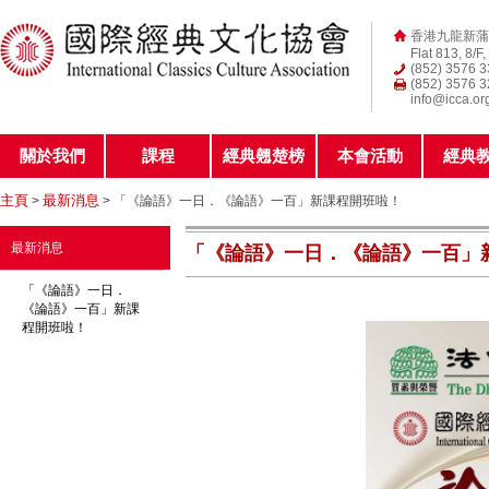
香港九龍新蒲
Flat 813, 8/F
(852) 3576 
(852) 3576 
info@icca.or
關於我們
課程
經典翹楚榜
本會活動
經典
主頁
最新消息
>
> 「《論語》一日．《論語》一百」新課程開班啦！
最新消息
「《論語》一日．《論語》一百」
「《論語》一日．
《論語》一百」新課
程開班啦！