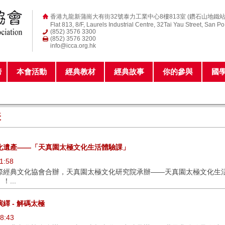
香港九龍新蒲崗大有街32號泰力工業中心8樓813室 (鑽石山地鐵站
Flat 813, 8/F, Laurels Industrial Centre, 32Tai Yau Street, San P
(852) 3576 3300
(852) 3576 3200
info@icca.org.hk
榜
本會活動
經典教材
經典故事
你的參與
國
表
化遺產——「天真園太極文化生活體驗課」
1:58
際經典文化協會合辦，天真園太極文化研究院承辦——天真園太極文化生活
...
繹 - 解碼太極
8:43