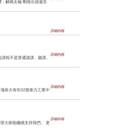
- 解碼太極 剛推出就逾百
詳細內容
詳細內容
這課程不是普通講課、聽課。
詳細內容
新蒲崗大有街32號泰力工業中
詳細內容
I6PXA 希望大家能繼續支持我們。 更