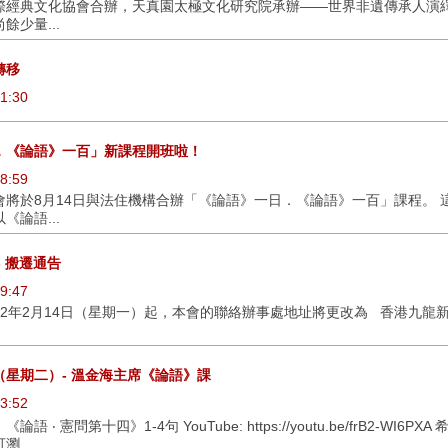
際經典文化協會合辦，天真園太極文化研究院承辦——世界非遺傳承人演繹 
餘少量...
轉移
1:30
．《論語》一百」新課程開班啦！
8:59
會將於8月14日與法住機構合辦「《論語》一日．《論語》一百」課程。 
《論語...
 - 搬遷通告
9:47
22年2月14日（星期一）起，本會的聯絡辦事處地址將更改為 香港九龍
日（星期二）- 溫金海主席《論語》課
3:52
《論語 ‧ 憲問第十四》1-4句 YouTube: https://youtu.be/frB2-W
...