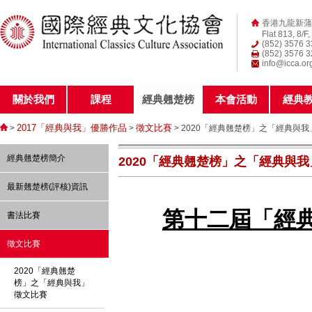
香港九龍新蒲
Flat 813, 8/F
(852) 3576 
(852) 3576 
info@icca.or
關於我們
課程
經典翹楚榜
本會活動
經典
2017「經典與我」優勝作品
徵文比賽
>
>
> 2020「經典翹楚榜」之「經典與我
經典翹楚榜簡介
2020「經典翹楚榜」之「經典與我
最新翹楚榜(評核)資訊
第十二屆「經
書法比賽
徵文比賽
2020「經典翹楚
榜」之「經典與我」
徵文比賽