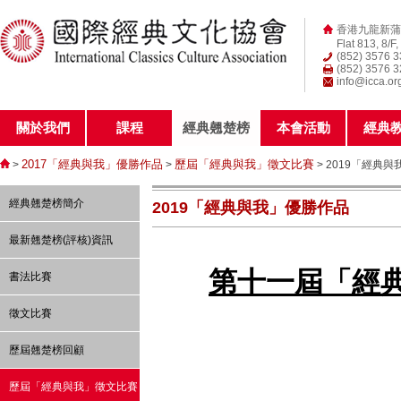
香港九龍新蒲
Flat 813, 8/F
(852) 3576 
(852) 3576 
info@icca.or
關於我們
課程
經典翹楚榜
本會活動
經典
2017「經典與我」優勝作品
歷屆「經典與我」徵文比賽
>
>
> 2019「經典
經典翹楚榜簡介
2019「經典與我」優勝作品
最新翹楚榜(評核)資訊
第十一屆「經
書法比賽
徵文比賽
歷屆翹楚榜回顧
歷屆「經典與我」徵文比賽