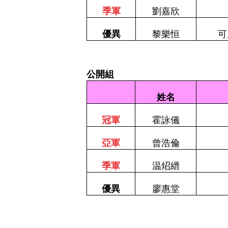
季軍
劉嘉欣
優異
黎樂恒
可
公開組
姓名
冠
軍
霍詠儀
亞軍
曾浩倫
季軍
温炤縉
優異
廖惠堂