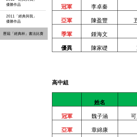
優勝作品
冠軍
李卓秦
2011「經典與我」
亞軍
陳盈豐
優勝作品
季軍
鍾海文
歷屆「經典杯」書法比賽
優異
陳家礎
高中組
姓名
冠軍
魏子涵
可
亞軍
章綿康