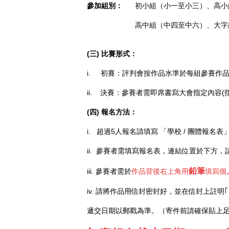
參加組別：
初小組（小一至小三）、高小
高中組（中四至中六）、大字
(三)
比賽形式：
i. 初賽：評判會按作品水準於每組參賽作品
ii. 決賽：參賽者需即席書寫大會指定內容
(四)
報名方法：
i. 超過5人報名請填寫 「學校 / 團體報名表
ii. 參賽者需填寫報名表，連結位置於下方
鉛筆
iii. 參賽者需於
作品背後右上角用
填寫個
iv. 請將作品用信封密封好，並在信封上註
遞交日期以郵戳為準。（寄件前請確保貼上