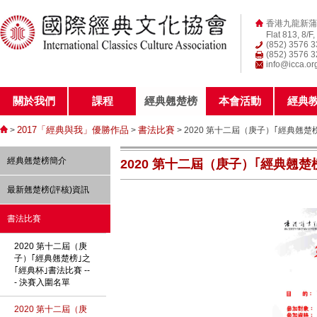
香港九龍新蒲
Flat 813, 8/F
(852) 3576 
(852) 3576 
info@icca.or
關於我們
課程
經典翹楚榜
本會活動
經典
2017「經典與我」優勝作品
書法比賽
>
>
> 2020 第十二屆（庚子）｢經典翹楚
經典翹楚榜簡介
2020 第十二屆（庚子）｢經典翹楚
最新翹楚榜(評核)資訊
書法比賽
2020 第十二屆（庚
子）｢經典翹楚榜｣之
｢經典杯｣書法比賽 --
- 決賽入圍名單
2020 第十二屆（庚