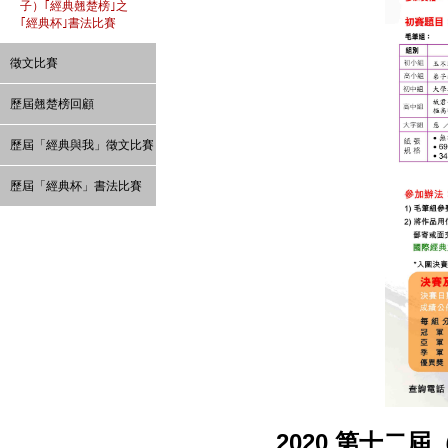
子）｢經典翹楚榜｣之
｢經典杯｣書法比賽
徵文比賽
歷屆翹楚榜回顧
歷屆「經典與我」徵文比賽
歷屆「經典杯」書法比賽
2020 第十二
屆