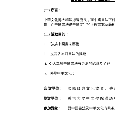
(一)
序言：
中華文化博大精深源遠流長，而中國書法正
寶，而中國書法是中國文字的正確書寫及藝
(二)
活動目的：
i. 弘揚中國書法藝術；
ii. 提高各界對書法的興趣；
iii. 令大眾對中國書法有更深的認識及了解；
iv. 傳承中華文化；
合
辦單位
：
國
際
經
典
文
化
協
會
、
香
協辦單
位
：
香
港
大
學
中
文
學
院
漢
語
參加對象：
對中國書法及中華文化有興趣