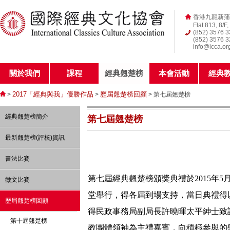
香港九龍新蒲
Flat 813, 8/F
(852) 3576 
(852) 3576 
info@icca.or
關於我們
課程
經典翹楚榜
本會活動
經典
2017「經典與我」優勝作品
歷屆翹楚榜回顧
>
>
> 第七屆翹楚榜
經典翹楚榜簡介
第七屆翹楚榜
最新翹楚榜(評核)資訊
書法比賽
第七屆經典翹楚榜頒獎典禮
於2015年
徵文比賽
堂舉行，得各屆到場支持，當日典禮得
歷屆翹楚榜回顧
得民政事務局副局長許曉暉太平紳士致
第十屆翹楚榜
教團體領袖為主禮嘉賓，向積極參與的