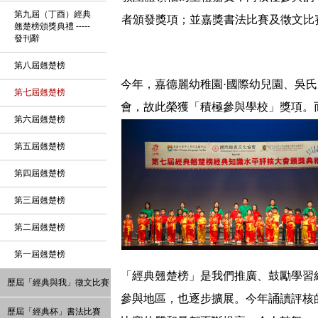
第九屆（丁酉）經典
者頒發獎項；並嘉獎書法比賽及徵文比賽
翹楚榜頒獎典禮 -----
發刊辭
第八屆翹楚榜
今年，嘉德麗幼稚園·國際幼兒園、吳
第七屆翹楚榜
會，故此榮獲「積極參與學校」獎項。
第六屆翹楚榜
第五屆翹楚榜
第四屆翹楚榜
第三屆翹楚榜
第二屆翹楚榜
第一屆翹楚榜
「經典翹楚榜」是我們推廣、鼓勵學習
歷屆「經典與我」徵文比賽
參與地區，也逐步擴展。今年誦讀評核的
歷屆「經典杯」書法比賽