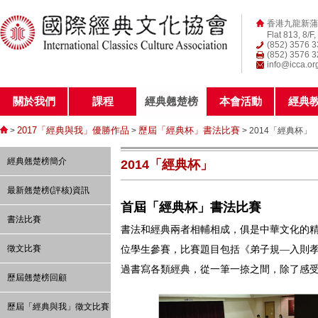
香港九龍新蒲
Flat 813, 8/F
(852) 3576 
(852) 3576 
info@icca.or
關於我們
課程
經典翹楚榜
本會活動
經典
2017「經典與我」優勝作品
歷屆「經典杯」書法比賽
>
>
> 2014「經典杯」
經典翹楚榜簡介
2014「經典杯」
最新翹楚榜(評核)資訊
首屆「經典杯」書法比賽
書法比賽
書法和經典兩者相輔相成，俱是中華文化的精
徵文比賽
位學生參賽，比賽題目包括《弟子規—入則孝
過書寫各類經典，從一筆一捺之間，除了感
歷屆翹楚榜回顧
歷屆「經典與我」徵文比賽