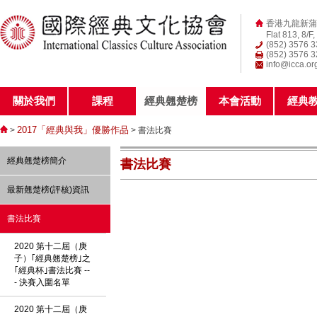
香港九龍新蒲
Flat 813, 8/F
(852) 3576 
(852) 3576 
info@icca.or
關於我們
課程
經典翹楚榜
本會活動
經典
2017「經典與我」優勝作品
>
> 書法比賽
經典翹楚榜簡介
書法比賽
最新翹楚榜(評核)資訊
書法比賽
2020 第十二屆（庚
子）｢經典翹楚榜｣之
｢經典杯｣書法比賽 --
- 決賽入圍名單
2020 第十二屆（庚