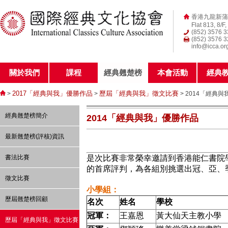
香港九龍新蒲
Flat 813, 8/F
(852) 3576 
(852) 3576 
info@icca.or
關於我們
課程
經典翹楚榜
本會活動
經典
2017「經典與我」優勝作品
歷屆「經典與我」徵文比賽
>
>
> 2014「經典
經典翹楚榜簡介
2014「經典與我」優勝作品
最新翹楚榜(評核)資訊
書法比賽
是次比賽非常榮幸邀請到香港能仁書院
的首席評判，為各組別挑選出冠、亞、
徵文比賽
小學組：
歷屆翹楚榜回顧
名次
姓名
學校
冠軍：
王嘉恩
黃大仙天主教小學
歷屆「經典與我」徵文比賽