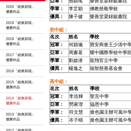
亞軍：
鄧穎瑤
樂善堂梁銶鋸書院
2020「經典與我」
季軍：
李芷穎
佛教慈敬學校
優勝作品
優異：
陳子健
樂善堂梁銶鋸書院
2019「經典與我」
優勝作品
初中組：
名次
姓名
學校
2018「經典與我」
優勝作品
冠軍：
何穎儀
寶安商會王少清中
亞軍：
周書茗
耀中國際學校中學
2017「經典與我」
優勝作品
季軍：
劉啟潜
龍翔官立中學
優異：
楊逸之
福智慈善基金會
2016「經典與我」
高中組：
2015「經典與我」
優勝作品
名次
姓名
學校
冠軍：
李浩輝
聖言中學
2014「經典與我」
優勝作品
亞軍：
勞家澄
協恩中學
季軍：
符文慧
嗇色園主辦可風中
2013「經典與我」
優勝作品
優異：
岑子晴
嗇色園主辦可風中
2012「經典與我」