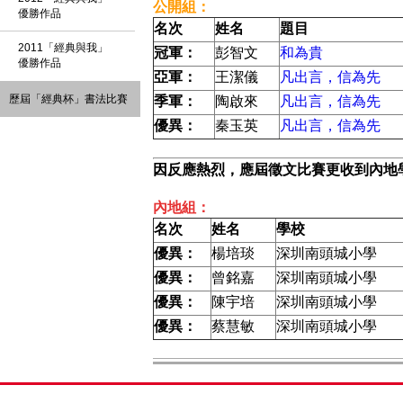
公開組：
優勝作品
名次
姓名
題目
2011「經典與我」
冠軍：
彭智文
和為貴
優勝作品
亞軍：
王潔儀
凡出言，信為先
歷屆「經典杯」書法比賽
季軍：
陶啟來
凡出言，信為先
優異：
秦玉英
凡出言，信為先
因反應熱烈，應屆徵文比賽更收到內地
內地組：
名次
姓名
學校
優異：
楊培琰
深圳南頭城小學
優異：
曾銘嘉
深圳南頭城小學
優異：
陳宇培
深圳南頭城小學
優異：
蔡慧敏
深圳南頭城小學