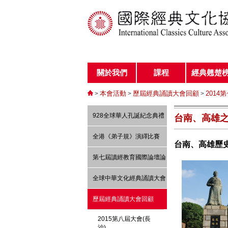
關於我們
課程
經典翹楚
本會活動
歷屆經典誦讀大會回顧
2014
>
>
>
928全球華人孔誕紀念典禮
台南、高雄
全港《弟子規》演繹比賽
台南、高雄歷
第七屆讀經教育國際論壇論
文 -----「讀經、經典與教
全球中華文化經典誦讀大會
育」
歷屆經典誦讀大會回顧
2015第八屆大會(長
沙)