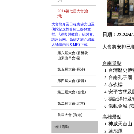
2014第七屆大會(台
灣)
大會簡介及日程表
佛光山及
佛陀紀念館介紹
三好兒童
日期：
22-24/4/
營、｢經典與教育」研討會、
講座
台南、高雄之旅介紹
萬
人誦讀內容及MP3下載
大會將安排已
第六屆大會 (香港及
山東曲阜會場)
台南景點
第五屆大會(長沙)
台
灣歷史博
台南孔子廟-
第四屆大會 (香港)
赤崁樓
安平古堡及
第三屆大會 (台北)
德記洋行及
第二屆大會(北京)
億載金
城 (
首屆大會 (香港)
高雄景點
神威
天台山
過往活動
蓮池潭