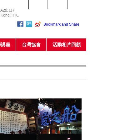
常用表格
網站指南
聯繫我們
私隱政策
A2出口)
o Kong, H.K.
學講座
台灣協會
活動相片回顧