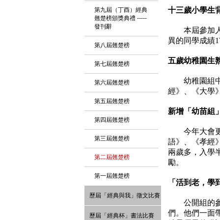
十三歲小學生
第九屆（丁酉）經典
翹楚榜頒獎典禮 -----
發刊辭
本屆參加
異的同學成績
1
第八屆翹楚榜
五歲幼稚園生
第七屆翹楚榜
幼稚園組
第六屆翹楚榜
經》、《大學
第五屆翹楚榜
新增「幼苗組
第四屆翹楚榜
今年大會
第三屆翹楚榜
語》、《孝經
兩歲多，入學
第二屆翹楚榜
勵。
第一屆翹楚榜
「活到老，學
歷屆「經典與我」徵文比賽
公開組的
們。他們一面
歷屆「經典杯」書法比賽