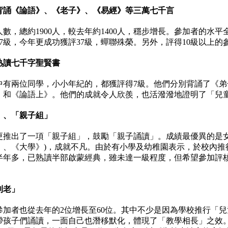
背誦《論語》、《老子》、《易經》等三萬七千言
人數，總約
1900
人，較去年約
1400
人，穩步增長。參加者的水平
7
級，今年更成功獲評
37
級
，蟬聯殊榮。另外，評得
10
級以上的
熟讀七千字聖賢書
中有兩位同學，小小年紀的，都獲評得
7
級。他們分別背誦了《弟
》和《論語上》。他們的成就令人欣羨，也活潑潑地證明了「兒
」、「親子組」
更推出了一項「親子組」，鼓勵「親子誦讀」。成績最優異的是
》、《大學》
)
，成就不凡。
由於有
小學及幼稚園表示，於校內推
半年多，已熟讀半部啟蒙經典，雖未達一級程度，但希望參加評
到老」
參加者也從去年的
2
位增長至
60
位。其中不少是因為學校推行「兒
帶孩子們誦讀，一面自己也潛移默化，體現了「教學相長」之效