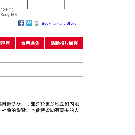
常用表格
網站指南
聯繫我們
私隱政策
A2出口)
o Kong, H.K.
學講座
台灣協會
活動相片回顧
經典翹楚榜」，並會於更多地區如內地
對社會的影響。本會特資助有需要的人