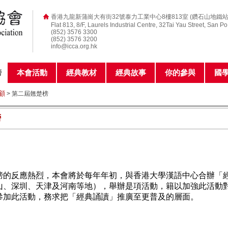
香港九龍新蒲崗大有街32號泰力工業中心8樓813室 (鑽石山地鐵站
Flat 813, 8/F, Laurels Industrial Centre, 32Tai Yau Street, San P
(852) 3576 3300
(852) 3576 3200
info@icca.org.hk
榜
本會活動
經典教材
經典故事
你的參與
國
顧
> 第二屆翹楚榜
榜
榜的反應熱烈，
本會
將於
每年年初，與香港大學漢語中心合辦「
山、深圳、天津及河南等地
）
，舉辦是項活動，籍以加強此活動
參加此活動，務求把「經典誦讀」推廣至更普及的層面。