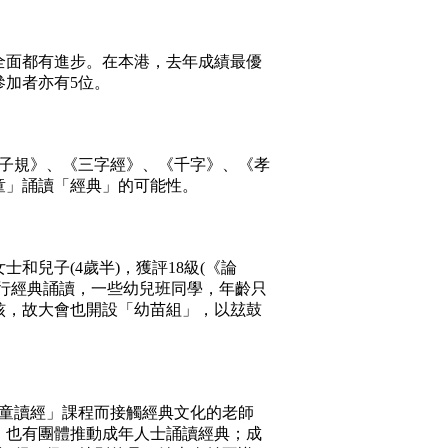
全面都有進步。在本港，去年成績最優
參加者亦有
5
位。
子規》、《三字經》、《千字》、《孝
童」誦讀「經典」的可能性。
女士和兒子
(4
歲半
)
，獲評
18
級
(
《論
行經典誦讀，一些幼兒班同學，年齡只
核，故大會也開設「幼苗組」，以玆鼓
童讀經」課程而接觸經典文化的老師
。也有團體推動成年人士誦讀經典；成