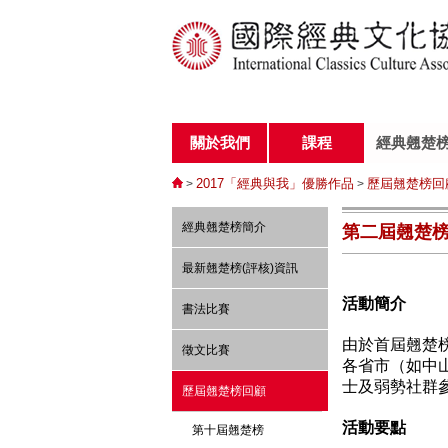
關於我們
課程
經典翹楚
2017「經典與我」優勝作品
歷屆翹楚榜回
>
>
經典翹楚榜簡介
第二屆翹楚
最新翹楚榜(評核)資訊
活動簡介
書法比賽
由於首屆翹楚
徵文比賽
各省市
（
如中
士及弱勢社群
歷屆翹楚榜回顧
活動要點
第十屆翹楚榜