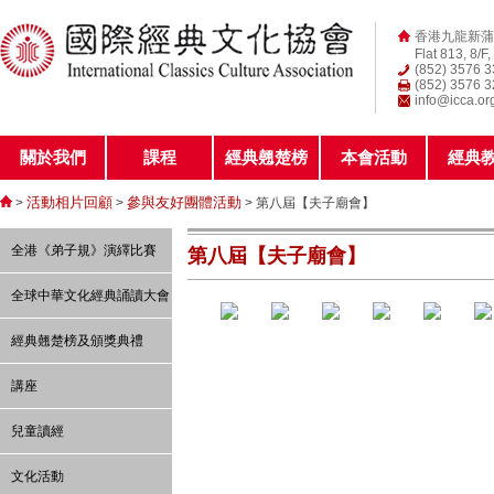
香港九龍新蒲
Flat 813, 8/F
(852) 3576 
(852) 3576 
info@icca.or
關於我們
課程
經典翹楚榜
本會活動
經典
活動相片回顧
參與友好團體活動
>
>
> 第八屆【夫子廟會】
全港《弟子規》演繹比賽
第八屆【夫子廟會】
全球中華文化經典誦讀大會
經典翹楚榜及頒獎典禮
講座
兒童讀經
文化活動