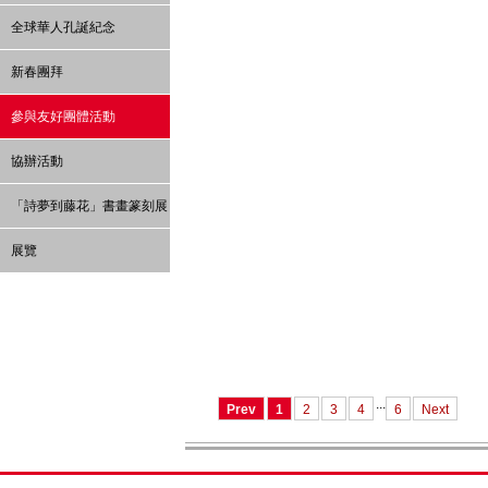
全球華人孔誕紀念
新春團拜
參與友好團體活動
協辦活動
「詩夢到藤花」書畫篆刻展
展覽
...
Prev
1
2
3
4
6
Next