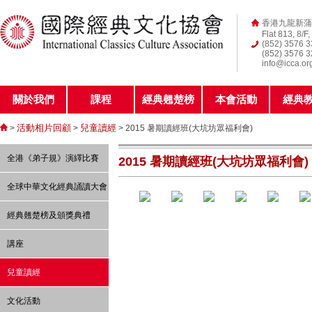
香港九龍新蒲
Flat 813, 8/F
(852) 3576 
(852) 3576 
info@icca.or
關於我們
課程
經典翹楚榜
本會活動
經典
活動相片回顧
兒童讀經
>
>
> 2015 暑期讀經班(大坑坊眾福利會)
全港《弟子規》演繹比賽
2015 暑期讀經班(大坑坊眾福利會)
全球中華文化經典誦讀大會
經典翹楚榜及頒獎典禮
講座
兒童讀經
文化活動