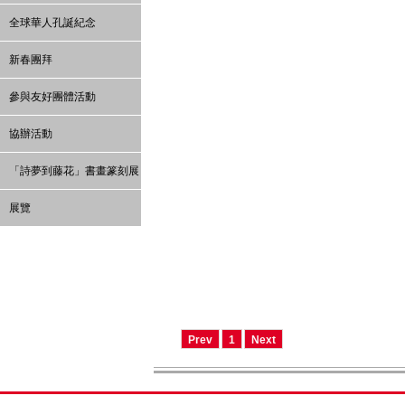
全球華人孔誕紀念
新春團拜
參與友好團體活動
協辦活動
「詩夢到藤花」書畫篆刻展
展覽
Prev
1
Next